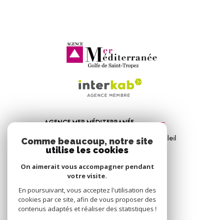
AGENCE MER MÉDITERRANÉE
1, Avenue de la Mer - Les Vitrines du Soleil
Comme beaucoup, notre site
83310
Port Grimaud
utilise les cookies
04 94 56 09 12
On aimerait vous accompagner pendant
votre visite.
info@amm-immobilier.com
En poursuivant, vous acceptez l'utilisation des
cookies par ce site, afin de vous proposer des
contenus adaptés et réaliser des statistiques !