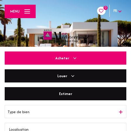
0
FR
MENU
Acheter
Louer
De l'ancien
De l'immo pro
Estimer
En saisonnier
Type de bien