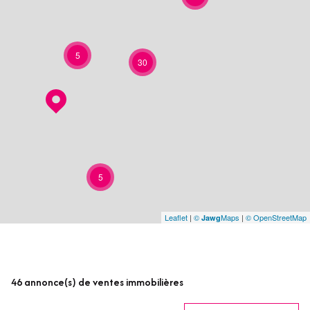
5
30
5
Leaflet
|
©
Maps
|
© OpenStreetMap
Jawg
46
annonce(s) de ventes immobilières