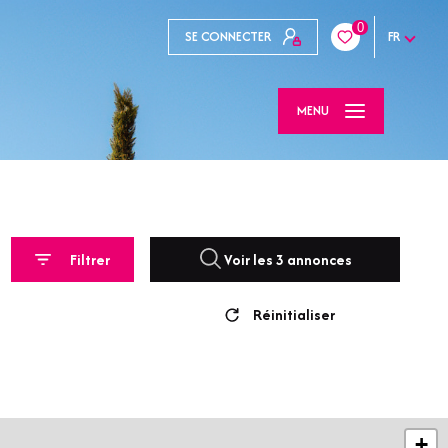
0
SE CONNECTER
FR
MENU
Filtrer
Voir les
3
annonces
Réinitialiser
+