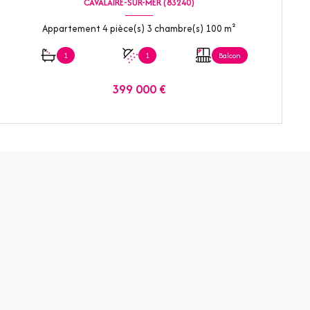
CAVALAIRE-SUR-MER (83240)
Appartement 4 pièce(s) 3 chambre(s) 100 m²
1
1
Balcon
399 000 €
VOIR LE BIEN