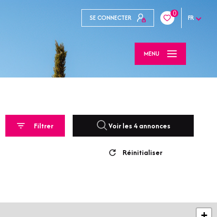
0
SE CONNECTER
FR
MENU
Filtrer
Voir les
4
annonces
Réinitialiser
+