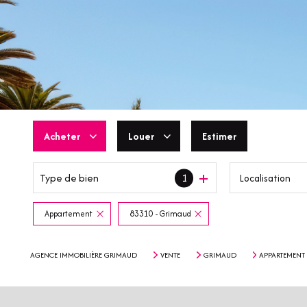
Acheter
Louer
Estimer
Type de bien
1
Localisation
De l'ancien
En saisonnier
De l'immo pro
Appartement
83310 - Grimaud
AGENCE IMMOBILIÈRE GRIMAUD
VENTE
GRIMAUD
APPARTEMENT