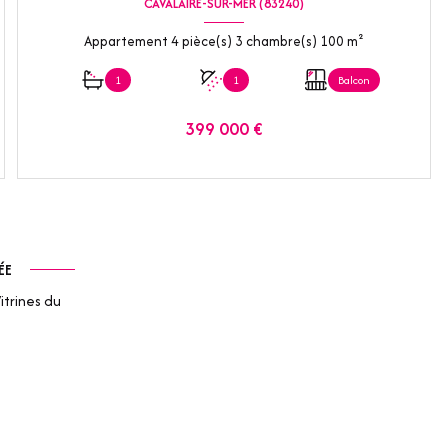
CAVALAIRE-SUR-MER (83240)
Appartement 4 pièce(s) 3 chambre(s) 100 m²
1
1
Balcon
399 000 €
VOIR LE BIEN
ÉE
itrines du