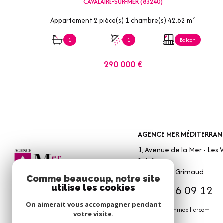
CAVALAIRE-SUR-MER (83240)
Appartement 2 pièce(s) 1 chambre(s) 42.62 m²
1
1
Balcon
290 000 €
VOIR LE BIEN
AGENCE MER MÉDITERRAN
1, Avenue de la Mer - Les V
Soleil
83310
Port Grimaud
Comme beaucoup, notre site
04 94 56 09 12
utilise les cookies
On aimerait vous accompagner pendant
info@amm-immobilier.com
votre visite.