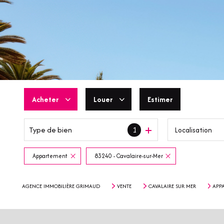
Acheter
Louer
Estimer
Type de bien
1
Localisation
De l'ancien
En saisonnier
De l'immo pro
Appartement
83240 - Cavalaire-sur-Mer
AGENCE IMMOBILIÈRE GRIMAUD
VENTE
CAVALAIRE SUR MER
APP