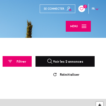
0
SE CONNECTER
FR
MENU
Filtrer
Voir les
2
annonces
Réinitialiser
+