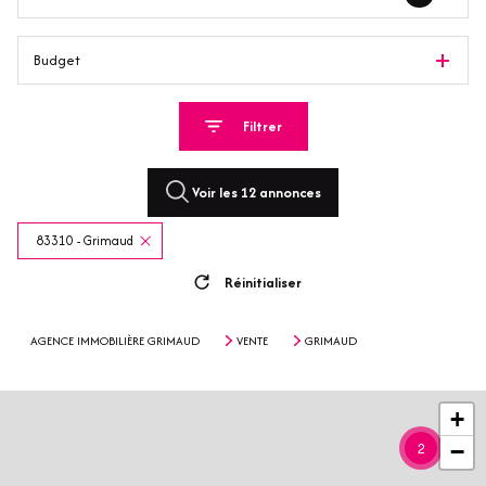
Budget
Filtrer
Voir les
12
annonces
83310 - Grimaud
Réinitialiser
AGENCE IMMOBILIÈRE GRIMAUD
VENTE
GRIMAUD
+
2
−