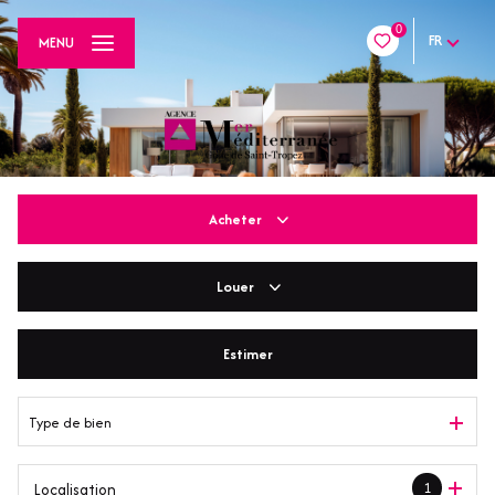
0
FR
MENU
Acheter
Louer
De l'ancien
De l'immo pro
Estimer
En saisonnier
Type de bien
1
Localisation