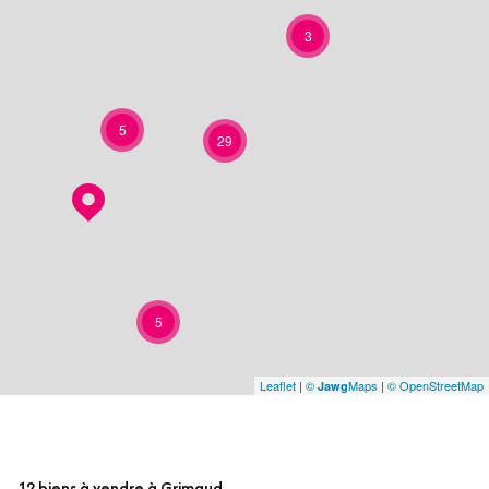
3
5
29
5
Leaflet
|
©
Maps
|
© OpenStreetMap
Jawg
12
biens à vendre à Grimaud