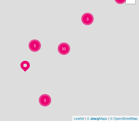
3
5
30
5
Leaflet
|
©
Maps
|
© OpenStreetMap
Jawg