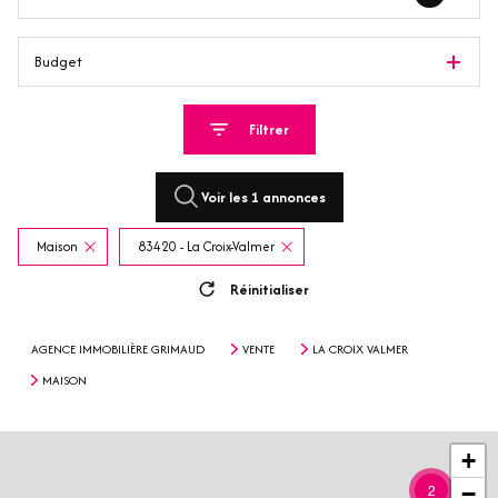
Budget
Filtrer
Voir les
1
annonces
Maison
83420 - La Croix-Valmer
Réinitialiser
AGENCE IMMOBILIÈRE GRIMAUD
VENTE
LA CROIX VALMER
MAISON
+
2
−