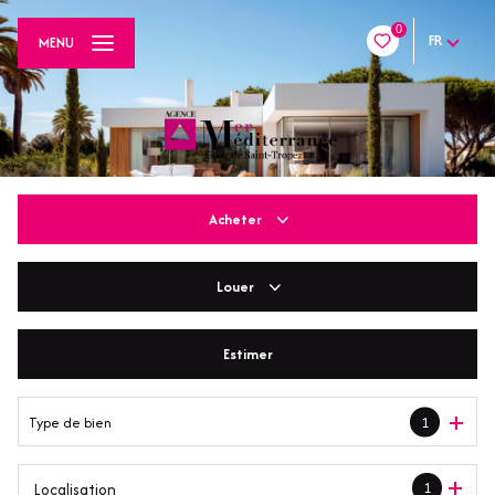
0
FR
MENU
Acheter
Louer
De l'ancien
De l'immo pro
Estimer
En saisonnier
Type de bien
1
1
Localisation