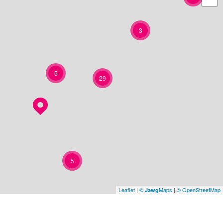
3
5
29
5
Leaflet
|
©
Maps
|
© OpenStreetMap
Jawg