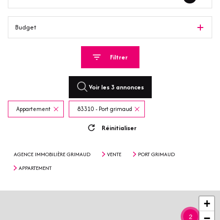
Budget
Filtrer
Voir les
3
annonces
Appartement
83310 - Port grimaud
Réinitialiser
AGENCE IMMOBILIÈRE GRIMAUD
VENTE
PORT GRIMAUD
APPARTEMENT
+
2
−