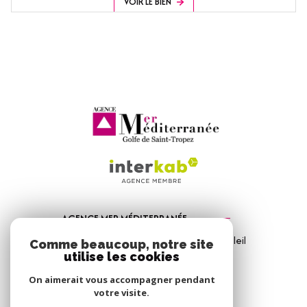
VOIR LE BIEN
AGENCE MER MÉDITERRANÉE
1, Avenue de la Mer - Les Vitrines du Soleil
Comme beaucoup, notre site
83310
Port Grimaud
utilise les cookies
04 94 56 09 12
On aimerait vous accompagner pendant
votre visite.
info@amm-immobilier.com