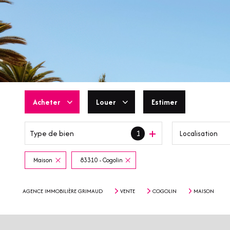
Acheter
Louer
Estimer
Type de bien
1
Localisation
De l'ancien
En saisonnier
De l'immo pro
Maison
83310 - Cogolin
AGENCE IMMOBILIÈRE GRIMAUD
VENTE
COGOLIN
MAISON