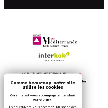
AGENCE MER MÉDITERRANÉE
1, Avenue de la Mer - Les Vitrines du Soleil
Comme beaucoup, notre site
83310
Port Grimaud
utilise les cookies
04 94 56 09 12
On aimerait vous accompagner pendant
votre visite.
info@amm-immobilier.com
En poursuivant, vous acceptez l'utilisation des