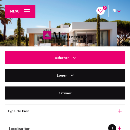
0
FR
MENU
Acheter
Louer
De l'ancien
De l'immo pro
Estimer
En saisonnier
Type de bien
1
Localisation