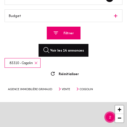
Budget
Filtrer
Voir les
14
annonces
83310 - Cogolin
Réinitialiser
AGENCE IMMOBILIÈRE GRIMAUD
VENTE
COGOLIN
+
2
−