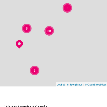
3
5
30
5
Leaflet
|
©
Maps
|
© OpenStreetMap
Jawg
14
biens à vendre à Cogolin