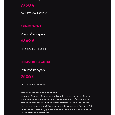
7730 €
De 6278 € à 15090 €
APPARTEMENT
2
Prix m
moyen
6842 €
De 5376 € à 10580 €
COMMERCE & AUTRES
2
Prix m
moyen
2806 €
De 1876 € à 3434 €
*Estimation au mois de Juillet 2026
Sources : Bases de données de La Boîte Immo, sur un panel de prix
publics calculés sur la base de 911 annonces. Ces informations sont
données à titre indicatif et ne sont ni contractuelles, ni des offres
fermes de vente de produits et services. La responsabilité de la Boîte
Immo ne peut être engagée concernant l'exactitude des données et
le résultat des estimations.