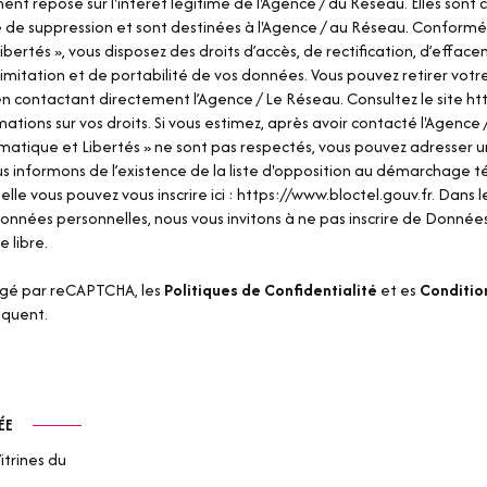
ent repose sur l'intérêt légitime de l'Agence / du Réseau. Elles sont
de suppression et sont destinées à l'Agence / au Réseau. Conformém
ibertés », vous disposez des droits d’accès, de rectification, d’effac
 limitation et de portabilité de vos données. Vous pouvez retirer vo
 contactant directement l’Agence / Le Réseau. Consultez le site
htt
mations sur vos droits. Si vous estimez, après avoir contacté l'Agence
ormatique et Libertés » ne sont pas respectés, vous pouvez adresser 
us informons de l’existence de la liste d'opposition au démarchage 
uelle vous pouvez vous inscrire ici :
https://www.bloctel.gouv.fr
. Dans l
onnées personnelles, nous vous invitons à ne pas inscrire de Données
e libre.
égé par reCAPTCHA, les
Politiques de Confidentialité
et es
Condition
iquent.
ÉE
itrines du