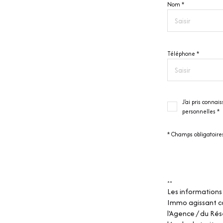
Nom *
Téléphone *
J'ai pris conna
personnelles *
* Champs obligatoire
**
Les informations 
Immo agissant co
l'Agence / du Ré