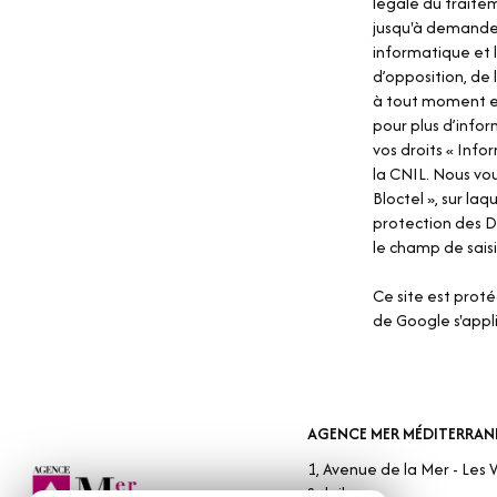
légale du traitem
jusqu'à demande 
informatique et l
d’opposition, de
à tout moment en
pour plus d’infor
vos droits « Inf
la CNIL. Nous vo
Bloctel », sur laq
protection des D
le champ de saisi
Ce site est prot
de Google s'appl
AGENCE MER MÉDITERRAN
1, Avenue de la Mer - Les V
Soleil