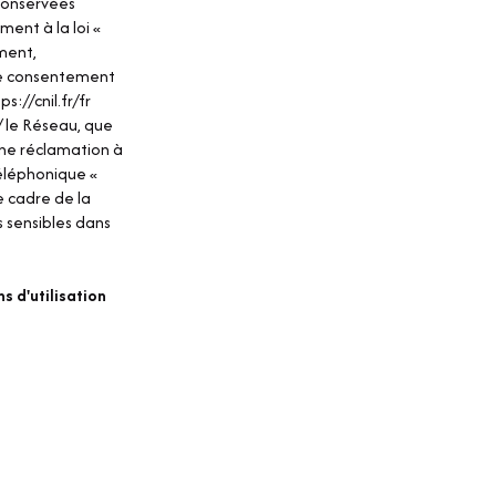
 conservées
ent à la loi «
ement,
tre consentement
ps://cnil.fr/fr
 / le Réseau, que
une réclamation à
téléphonique «
e cadre de la
 sensibles dans
s d'utilisation