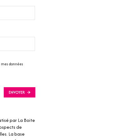
 de mes données
ENVOYER
atisé par La Boite
rospects de
les. La base