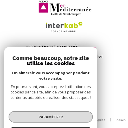
AGENCE MER MÉDITERRANÉE
1, Avenue de la Mer - Les Vitrines du Soleil
Comme beaucoup, notre site
83310
Port Grimaud
utilise les cookies
04 94 56 09 12
On aimerait vous accompagner pendant
votre visite.
info@amm-immobilier.com
En poursuivant, vous acceptez l'utilisation des
cookies par ce site, afin de vous proposer des
contenus adaptés et réaliser des statistiques !
© 2026 | Tous droits réservés
PARAMÉTRER
Nos honoraires
Nos partenaires
Mentions légales
Admin
Politique RGPD
Cookies