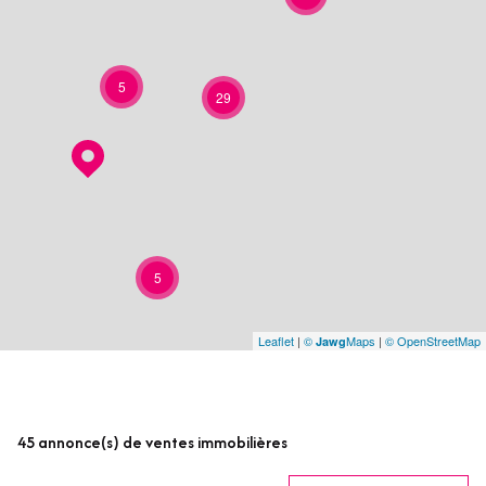
5
29
5
Leaflet
|
©
Maps
|
© OpenStreetMap
Jawg
45
annonce(s) de ventes immobilières