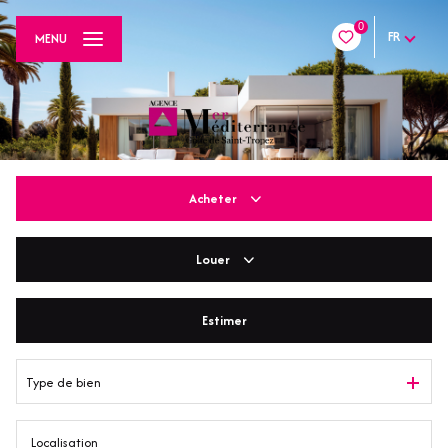
0
FR
MENU
Acheter
Louer
De l'ancien
De l'immo pro
Estimer
En saisonnier
Type de bien