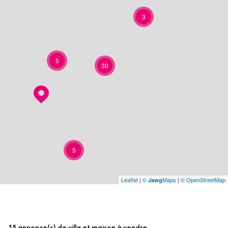
3
5
30
5
Leaflet
|
©
Maps
|
© OpenStreetMap
Jawg
15
annonce(s) de villa et maison à vendre