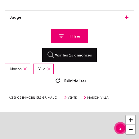
Budget
Filtrer
Voir les
15
annonces
Maison
Villa
Réinitialiser
AGENCE IMMOBILIÈRE GRIMAUD
VENTE
MAISON VILLA
+
2
−