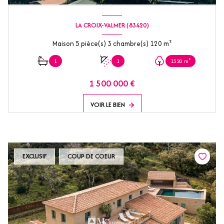
LA CROIX-VALMER (83420)
Maison 5 pièce(s) 3 chambre(s) 120 m²
1
1
1320 m²
1 500 000 €
VOIR LE BIEN
EXCLUSIF
COUP DE COEUR