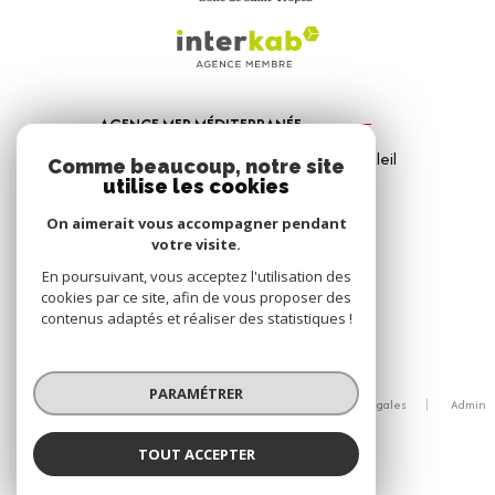
AGENCE MER MÉDITERRANÉE
1, Avenue de la Mer - Les Vitrines du Soleil
Comme beaucoup, notre site
83310
Port Grimaud
utilise les cookies
04 94 56 09 12
On aimerait vous accompagner pendant
votre visite.
info@amm-immobilier.com
En poursuivant, vous acceptez l'utilisation des
cookies par ce site, afin de vous proposer des
contenus adaptés et réaliser des statistiques !
© 2026 | Tous droits réservés
PARAMÉTRER
Nos honoraires
Nos partenaires
Mentions légales
Admin
Politique RGPD
Cookies
TOUT ACCEPTER
Réalisé par :