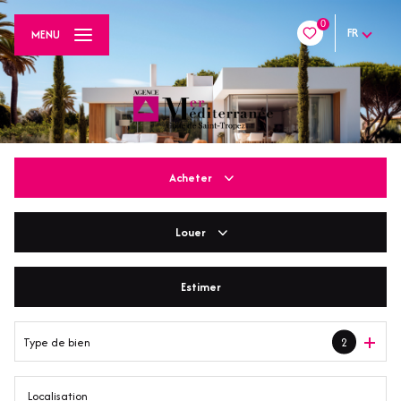
0
FR
MENU
Acheter
Louer
De l'ancien
De l'immo pro
Estimer
En saisonnier
Type de bien
2