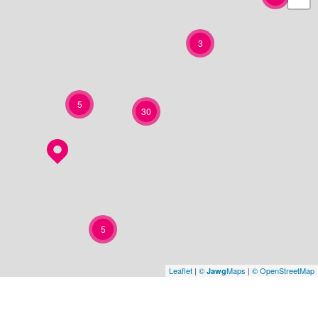
3
5
30
5
Leaflet
|
©
Maps
|
© OpenStreetMap
Jawg