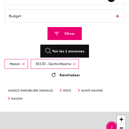
Budget
Filtrer
Voir les
1
annonces
Maison
83120 - Sainte-Maxime
Réinitialiser
AGENCE IMMOBILIÈRE GRIMAUD
VENTE
SAINTE MAXIME
MAISON
+
2
−