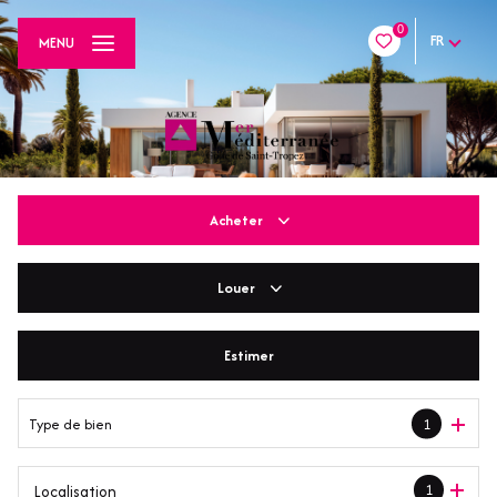
0
FR
MENU
Acheter
Louer
De l'ancien
De l'immo pro
Estimer
En saisonnier
Type de bien
1
1
Localisation