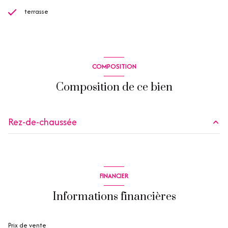
terrasse
COMPOSITION
Composition de ce bien
Rez-de-chaussée
salon/sejour
m²
cuisine
m²
FINANCIER
buanderie
m²
Informations financières
chambre
m²
chambre
m²
Prix de vente