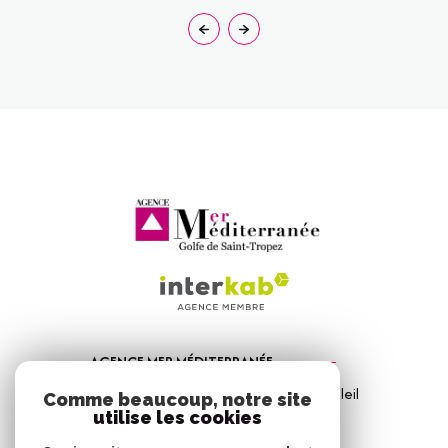
AGENCE MER MÉDITERRANÉE
1, Avenue de la Mer - Les Vitrines du Soleil
Comme beaucoup, notre site
83310
Port Grimaud
utilise les cookies