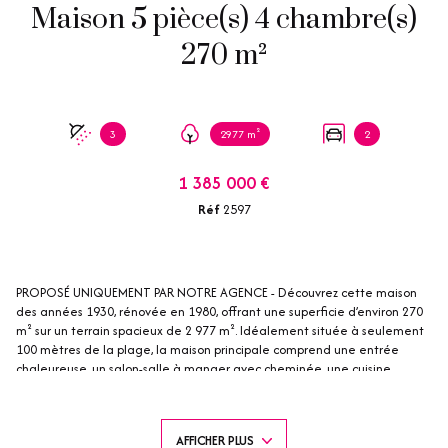
Maison 5 pièce(s) 4 chambre(s)
270 m²
3
2977 m²
2
1 385 000 €
Réf
2597
PROPOSÉ UNIQUEMENT PAR NOTRE AGENCE -
Découvrez cette maison
des années 1930, rénovée en 1980, offrant une superficie d’environ 270
m² sur un terrain spacieux de 2 977 m². Idéalement située à seulement
100 mètres de la plage, la maison principale comprend une entrée
chaleureuse, un salon-salle à manger avec cheminée, une cuisine
séparée entièrement équipée et une buanderie fonctionnelle. Au rez-
de-chaussée, vous découvrirez trois chambres, dont deux possèdent leur
propre salle de douche et salle de bain. De plus, une salle de bain
AFFICHER PLUS
supplémentaire vient compléter ce niveau. À l’étage, une quatrième