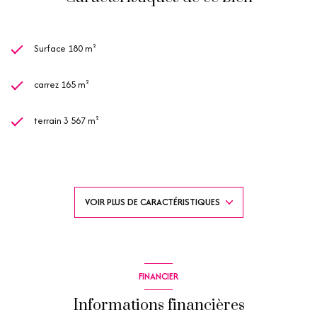
Surface 180 m²
carrez 165 m²
terrain 3 567 m²
5 chambre(s)
2 salle(s) de bain
VOIR PLUS DE CARACTÉRISTIQUES
2 salle(s) d'eau
construit en 1960
FINANCIER
cuisine séparée (équipée)
Informations financières