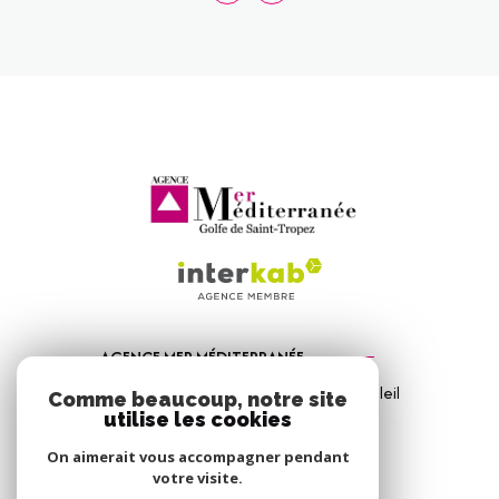
AGENCE MER MÉDITERRANÉE
1, Avenue de la Mer - Les Vitrines du Soleil
Comme beaucoup, notre site
83310
Port Grimaud
utilise les cookies
04 94 56 09 12
On aimerait vous accompagner pendant
votre visite.
info@amm-immobilier.com