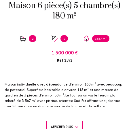
Maison 6 pièce(s) 5 chambre(s)
180 m²
2
2
3567 m²
1 300 000 €
Réf
2592
Maison individuelle avec dépendance d'environ 180 m² avec beaucoup
de potentiel. Superficie habitable d'environ 115 m² et une maison de
gardien de 3 pièces d'environ 50 m². Le tout sur un vaste terrain plat
arboré de 3 567 m² avec piscine, orientée Sud-Est offrant une jolie vue
mer. Située dans un domaine proche de la mer et du golf de
Beauvallon. Nichée dans un environnement boisé, cette propriété vous
séduira par son calme absolu et sa vue mer. Villa à rénover ou à
construire, droit à bâtir existant. Idéalement située dans un quartier
AFFICHER PLUS
résidentiel.