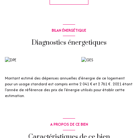
Les informations sur les risques auxquels ce bien est exposé sont
disponibles sur le site Géorisques : www.georisques.gouv.fr
Les informations sur les risques auxquels ce bien est exposé sont
disponibles sur le site
Géorisques
BILAN ÉNERGÉTIQUE
Diagnostics énergetiques
Montant estimé des dépenses annuelles d'énergie de ce logement
pour un usage standard est compris entre 2 041 € et 2 761 € . 2021 étant
l'année de référence des prix de l'énergie utilisés pour établir cette
estimation.
A PROPOS DE CE BIEN
Caractéristiques de ce bien