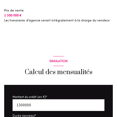
2 garage(s)
Prix de vente
1 300 000 €
Les honoraires d'agence seront intégralement à la charge du vendeur
3 parking(s)
exposition Sud-Est
1 niveau(x)
vue Vue mer
SIMULATION
Calcul des mensualités
terrasse
arboré
Montant du crédit (en €)*
quartier BEAUVALLON
Durée (années)*