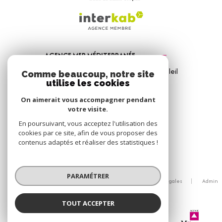
AGENCE MER MÉDITERRANÉE
1, Avenue de la Mer - Les Vitrines du Soleil
Comme beaucoup, notre site
83310
Port Grimaud
utilise les cookies
04 94 56 09 12
On aimerait vous accompagner pendant
votre visite.
info@amm-immobilier.com
En poursuivant, vous acceptez l'utilisation des
cookies par ce site, afin de vous proposer des
contenus adaptés et réaliser des statistiques !
© 2026 | Tous droits réservés
PARAMÉTRER
Nos honoraires
Nos partenaires
Mentions légales
Admin
Politique RGPD
Cookies
TOUT ACCEPTER
Agence Mer Méditerranée
Réalisé par :
Agence