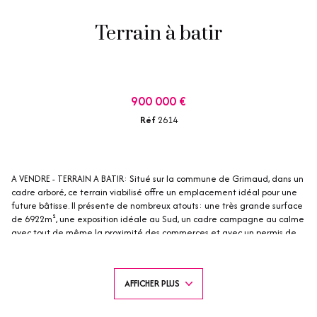
Terrain à batir
900 000 €
Réf
2614
A VENDRE - TERRAIN A BATIR: Situé sur la commune de Grimaud, dans un
cadre arboré, ce terrain viabilisé offre un emplacement idéal pour une
future bâtisse. Il présente de nombreux atouts: une très grande surface
de 6922m², une exposition idéale au Sud, un cadre campagne au calme
avec tout de même la proximité des commerces et avec un permis de
construire déjà accordé et purgé. Il prévoit une spacieuse villa sur deux
niveaux: à l'étage (en rez-de-jardin) quatres suites et salles de bains
privatives, une buanderie, un bar sur la terrasse en bois; au rez-de-
AFFICHER PLUS
chaussée un grand espace salon-salle à manger avec cuisine ouverte,
un bureau, un cellier et un garage double. Ce bien est complété d'une
piscine. La surface habitable de l'ensemble est de 314m², hors garages