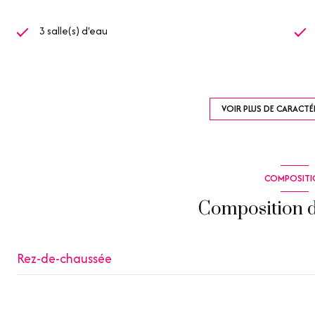
3 salle(s) d'eau
cuisine américaine (équipée)
2 garage(s)
VOIR PLUS DE CARACTÉ
exposition Sud
COMPOSITI
terrasse
Composition d
interphone
Rez-de-chaussée
chambre