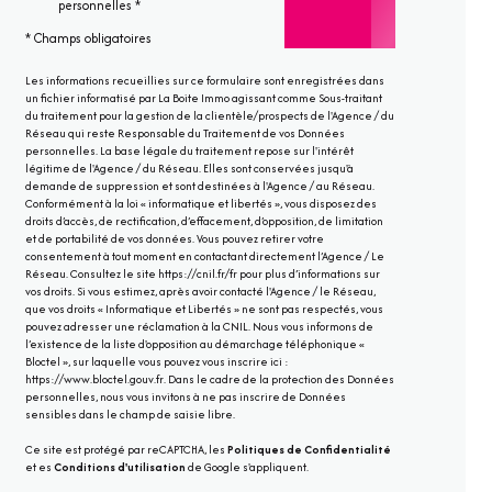
personnelles *
* Champs obligatoires
Les informations recueillies sur ce formulaire sont enregistrées dans
un fichier informatisé par La Boite Immo agissant comme Sous-traitant
du traitement pour la gestion de la clientèle/prospects de l'Agence / du
Réseau qui reste Responsable du Traitement de vos Données
personnelles. La base légale du traitement repose sur l'intérêt
légitime de l'Agence / du Réseau. Elles sont conservées jusqu'à
demande de suppression et sont destinées à l'Agence / au Réseau.
Conformément à la loi « informatique et libertés », vous disposez des
droits d’accès, de rectification, d’effacement, d’opposition, de limitation
et de portabilité de vos données. Vous pouvez retirer votre
consentement à tout moment en contactant directement l’Agence / Le
Réseau. Consultez le site
https://cnil.fr/fr
pour plus d’informations sur
vos droits. Si vous estimez, après avoir contacté l'Agence / le Réseau,
que vos droits « Informatique et Libertés » ne sont pas respectés, vous
pouvez adresser une réclamation à la CNIL. Nous vous informons de
l’existence de la liste d'opposition au démarchage téléphonique «
Bloctel », sur laquelle vous pouvez vous inscrire ici :
https://www.bloctel.gouv.fr
. Dans le cadre de la protection des Données
personnelles, nous vous invitons à ne pas inscrire de Données
sensibles dans le champ de saisie libre.
Ce site est protégé par reCAPTCHA, les
Politiques de Confidentialité
et es
Conditions d'utilisation
de Google s'appliquent.