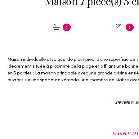
1
3
Maison individuelle atypique, de plain-pied, d'une superficie de 1
idéalement située à proximité de la plage et offrant une bonn
en 3 parties : La maison principale avec une grande cuisine en
ouvrant sur une spacieuse véranda, une chambre de Maître avec s
avec toilettes, une chambre individuelle et une superbe terrasse 
chauffée de 3,80 m x 8 m, d'un chalet bar extérieur pour des mom
des garages. La batisse principale peut bénéficier d'une agrand
AFFICHER PLU
qu d'une terrasse. La surface totale serait donc d'environ 320m².
De plus, vous découvrirez un studio d'environ 30 m² et un appar
stationnement pour 4 véhicules, comprenant un double garage, 1
15m² et 55 m², un potager, une cave et un forage complètent 
BILAN ÉNERGÉ
propriété. Équipée d'un portail électrique et d'un système de vid