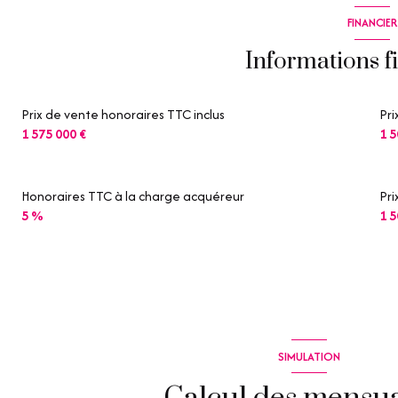
véranda
FINANCIER
terrasse
Informations f
cuisine
Prix de vente honoraires TTC inclus
Pri
salon/sejour
1 575 000 €
1 5
Honoraires TTC à la charge acquéreur
Pri
5 %
1 5
SIMULATION