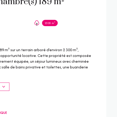
Maison 7 pièce(s) 5 chambre(s) 189 m²
2320 m²
89 m² sur un terrain arboré d'environ 2 300 m²,
e opportunité locative. Cette propriété est composée
tièrement équipée, un séjour lumineux avec cheminée
alle de bains privative et toilettes, une buanderie
tropézienne. A l'extérieur, vous profiterez d'une piscine
ents conviviaux lors des belles journées estivales et
issement d'un 1er étage d'environ 130m² environ ainsi
S
tement d'environ 55 m² avec espace extérieur. Un
 local professionnel occupé indépendant, 2 ateliers de
les nombreuses commodités offertes par cette
TIQUE
éo surveillance, cette maison assure votre tranquillité