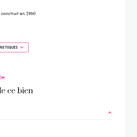
construit en 1960
Chauffage individuel : cheminée (autre)
2 parking(s)
RISTIQUES
vue Campagne
ON
visiophone
e ce bien
m²