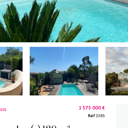
1 575 000 €
310)
Réf
2585