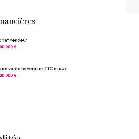
m²
m²
inancières
m²
x net vendeur
m²
00 000 €
x de vente honoraires TTC exclus
00 000 €