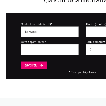
Calcul des mensua
Montant du crédit (en €)*
Durée (années)
Votre apport (en €) *
Taux d'emprunt 
ENVOYER
* Champs obligatoires