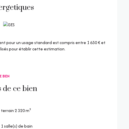
ergetiques
disponibles sur le site Géorisques :
disponibles sur le site
Géorisques
t pour un usage standard est compris entre 1 630 € et
lisés pour établir cette estimation.
E BIEN
s de ce bien
terrain 2 320 m²
1 salle(s) de bain