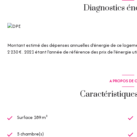
et votre sécurité au quotidien.
Diagnostics én
Les informations sur les risques auxquels ce bien est exposé sont 
www.georisques.gouv.fr
Les informations sur les risques auxquels ce bien est exposé sont 
Montant estimé des dépenses annuelles d'énergie de ce logemen
2 230 € . 2021 étant l'année de référence des prix de l'énergie uti
A PROPOS DE C
Caractéristique
Surface 189 m²
5 chambre(s)