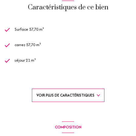
Caractéristiques de ce bien
Surface 57,70 m²
carrez 57,70 m²
séjour 21 m²
2 chambre(s)
1 salle(s) d'eau
VOIR PLUS DE CARACTÉRISTIQUES
construit en 1975
cuisine américaine (équipée)
COMPOSITION