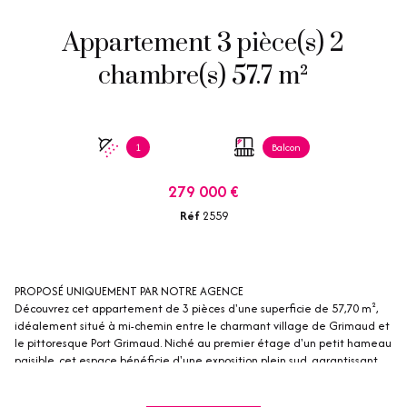
Appartement 3 pièce(s) 2
chambre(s) 57.7 m²
1
Balcon
279 000 €
Réf
2559
PROPOSÉ UNIQUEMENT PAR NOTRE AGENCE
Découvrez cet appartement de 3 pièces d'une superficie de 57,70 m²,
idéalement situé à mi-chemin entre le charmant village de Grimaud et
le pittoresque Port Grimaud. Niché au premier étage d'un petit hameau
paisible, cet espace bénéficie d'une exposition plein sud, garantissant
une luminosité agréable.
L'appartement se compose d'une entrée, de deux chambres