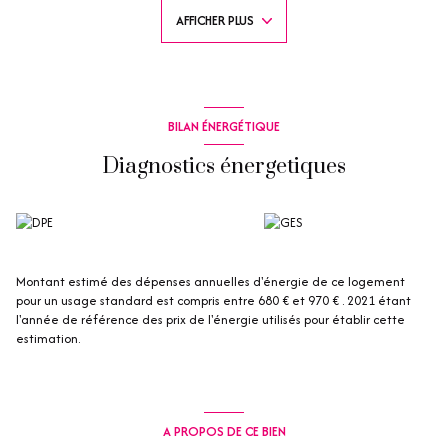
confortables, ainsi que d'un salon-salle à manger climatisé, s'ouvrant sur
AFFICHER PLUS
une cuisine américaine. Vous aurez également la possibilité de profiter
d'un balcon accessible depuis chacune des trois pièces. Vous trouverez
également une salle de douche avec toilettes.
Un cadre de vie idéal pour profiter de la douceur du climat
méditerranéen !
BILAN ÉNERGÉTIQUE
Les informations sur les risques auxquels ce bien est exposé sont
disponibles sur le site
Géorisques
Diagnostics énergetiques
Montant estimé des dépenses annuelles d'énergie de ce logement
pour un usage standard est compris entre 680 € et 970 € . 2021 étant
l'année de référence des prix de l'énergie utilisés pour établir cette
estimation.
A PROPOS DE CE BIEN