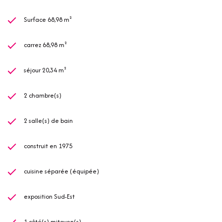
Surface 68,98 m²
carrez 68,98 m²
séjour 20,34 m²
2 chambre(s)
2 salle(s) de bain
construit en 1975
cuisine séparée (équipée)
exposition Sud-Est
1 côté(s) mitoyen(s)