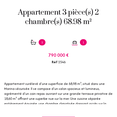
Appartement 3 pièce(s) 2
chambre(s) 68.98 m²
2
1
790 000 €
Réf
2546
Appartement surélevé d'une superficie de 68,98 m², situé dans une
Marina sécurisée. Il se compose d'un salon spacieux et lumineux,
agrémenté d'un coin repas ouvrant sur une grande terrasse privative de
18,60 m² offrant une superbe vue sur la mer. Une cuisine séparée
entièrement équipée, une chambre climatisée donnant accès sur la
terrasse principale, une salle de bain, un toilette séparé. En contrebas
vous découvriez une suite parentale accompagnée de placards de