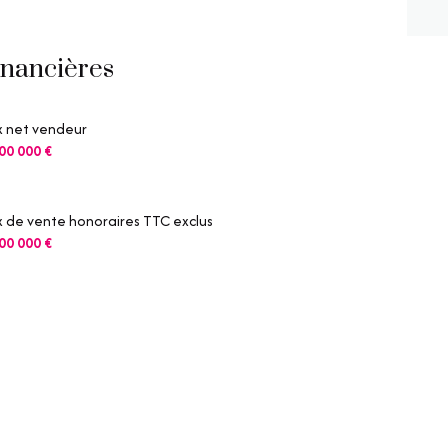
3.04 m²
5.95 m²
inancières
8 m²
x net vendeur
12.91 m²
00 000 €
16.48 m²
20.71 m²
x de vente honoraires TTC exclus
00 000 €
13.06 m²
29.35 m²
19.61 m²
15.13 m²
7.02 m²