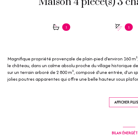
1
1
Magnifique propriété provençale de plain-pied d'environ 160 m²
le château, dans un calme absolu proche du village historique de
sur un terrain arboré de 2 800 m², composé d’une entrée, d’un 
jolies poutres apparentes qui offre une belle hauteur sous plaf
d’une large cuisine ouverte entièrement équipée avec buanderi
dont une de maître en suite avec sa salle de bains privative, une 
nombreux placards de rangement, La climatisation est présente 
AFFICHER PLU
l'extérieur une piscine chauffée de 9 m x 4 m offrant une jolie v
cellier et deux doubles garages aménageable complètent cett
Idéalement située proche du village et des commerces.
Les informations sur les risques auxquels ce bien serait éventuel
BILAN ÉNERGÉ
www.georisques.gouv.fr