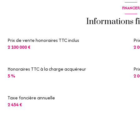
WC
FINANCIER
Couloir
Informations f
salle de bain
Prix de vente honoraires TTC inclus
Pri
chambre
2 100 000 €
2 0
chambre
salle de bain
Honoraires TTC à la charge acquéreur
Pri
5 %
2 0
chambre
salon/sejour
Taxe foncière annuelle
Salle à manger
2 454 €
cuisine
cellier