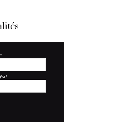
lités
*
(%) *