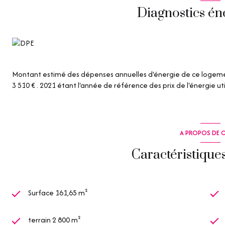
Diagnostics én
Les informations sur les risques auxquels ce bien est exposé sont 
Montant estimé des dépenses annuelles d'énergie de ce logemen
3 510 € . 2021 étant l'année de référence des prix de l'énergie uti
A PROPOS DE C
Caractéristique
Surface 161,65 m²
terrain 2 800 m²