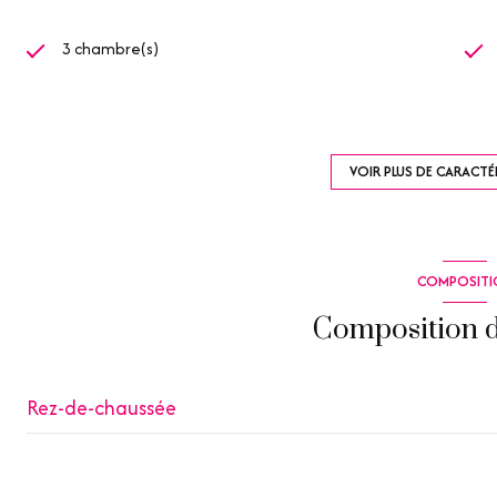
3 chambre(s)
1 salle(s) d'eau
cuisine séparée (équipée)
VOIR PLUS DE CARACTÉ
3 parking(s)
COMPOSITI
1 niveau(x)
Composition d
terrasse
Rez-de-chaussée
entrée