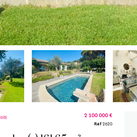
2 100 000 €
310)
Réf
2620