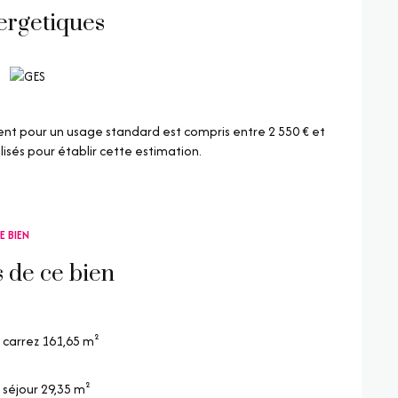
ergetiques
disponibles sur le site
Géorisques
t pour un usage standard est compris entre 2 550 € et
lisés pour établir cette estimation.
E BIEN
s de ce bien
carrez 161,65 m²
séjour 29,35 m²