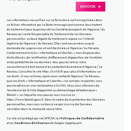
ENVOYER
Les informations recueillies sur ce formulaire sont enregistrées dans
un fichier informatisé par La Boite Immo agissant comme Sous-traitant
du traitement pour la gestion de la clientèle/prospects de l'Agence / du
Réseau qui reste Responsable du Traitement de vos Données
personnelles. La base légale du traitement repose sur l'intérêt
légitime de l'Agence / du Réseau. Elles sont conservées jusqu'à
demande de suppression et sont destinées à l'Agence / au Réseau.
Conformément à la loi « informatique et libertés », vous disposez des
droits d’accès, de rectification, d’effacement, d’opposition, de limitation
et de portabilité de vos données. Vous pouvez retirer votre
consentement à tout moment en contactant directement l’Agence / Le
Réseau. Consultez le site
https://cnil.fr/fr
pour plus d’informations sur
vos droits. Si vous estimez, après avoir contacté l'Agence / le Réseau,
que vos droits « Informatique et Libertés » ne sont pas respectés, vous
pouvez adresser une réclamation à la CNIL. Nous vous informons de
l’existence de la liste d'opposition au démarchage téléphonique «
Bloctel », sur laquelle vous pouvez vous inscrire ici :
https://www.bloctel.gouv.fr
. Dans le cadre de la protection des Données
personnelles, nous vous invitons à ne pas inscrire de Données
sensibles dans le champ de saisie libre.
Ce site est protégé par reCAPTCHA, les
Politiques de Confidentialité
et es
Conditions d'utilisation
de Google s'appliquent.