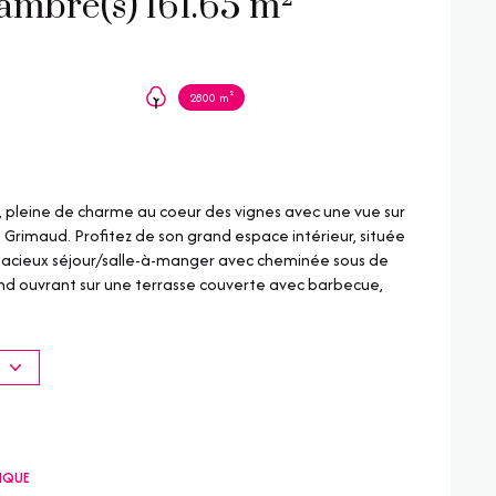
Maison 4 pièce(s) 3 chambre(s) 161.65 m²
2800 m²
, pleine de charme au coeur des vignes avec une vue sur
 Grimaud. Profitez de son grand espace intérieur, située
spacieux séjour/salle-à-manger avec cheminée sous de
ond ouvrant sur une terrasse couverte avec barbecue,
e donnant un accès direct au garage, trois chambres
salle de bain et un toilette séparé. Vous bénéficierez de
dans toutes les pièces avec un chauffage au sol. A
S
ue dégagée sur les vignes et le château de Grimaud. Un
e maison.
lement exposé sont disponibles sur le site Géorisques :
TIQUE