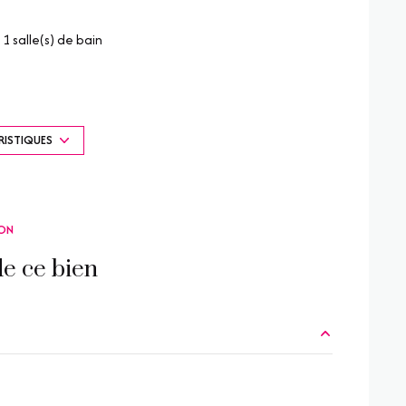
1 salle(s) de bain
construit en 1999
4 garage(s)
RISTIQUES
exposition Sud
ON
vue Nature et vignes
e ce bien
accès handicapé
10.39 m²