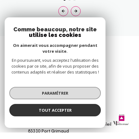
Comme beaucoup, notre site
utilise les cookies
On aimerait vous accompagner pendant
votre visite.
En poursuivant, vous acceptez l'utilisation des
cookies par ce site, afin de vous proposer des
contenus adaptés et réaliser des statistiques !
PARAMÉTRER
TOUT ACCEPTER
AGENCE MER MÉDITERRANÉE
Agence Mer Méditerranée
Agence
1, Avenue de la Mer - Les Vitrines du Soleil
83310
Port Grimaud