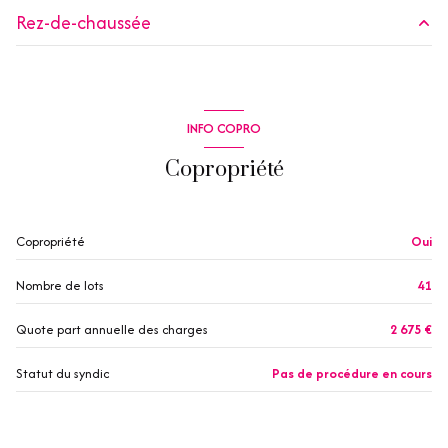
Rez-de-chaussée
exposition Sud
entrée
3.47 m²
2 côté(s) mitoyen(s)
chambre
12.48 m²
INFO COPRO
WC
1.41 m²
1 niveau(x)
Copropriété
salle d'eau
3.31 m²
3 étage(s)
0.32 m²
Copropriété
Oui
terrasse
salon/sejour
21.25 m²
Nombre de lots
41
interphone
Quote part annuelle des charges
2 675 €
accès handicapé
Statut du syndic
Pas de procédure en cours