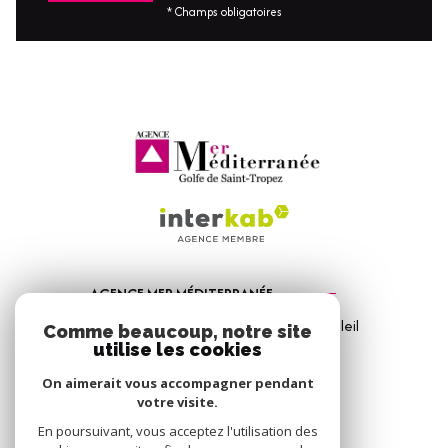
* Champs obligatoires
AGENCE MER MÉDITERRANÉE
1, Avenue de la Mer - Les Vitrines du Soleil
Comme beaucoup, notre site
83310
Port Grimaud
utilise les cookies
04 94 56 09 12
On aimerait vous accompagner pendant
votre visite.
info@amm-immobilier.com
En poursuivant, vous acceptez l'utilisation des