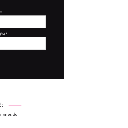
*
(%) *
ÉE
itrines du