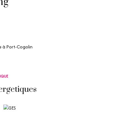
ng
e à Port-Cogolin
TIQUE
ergetiques