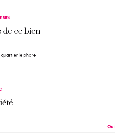
E BIEN
s de ce bien
quartier le phare
RO
iété
Oui