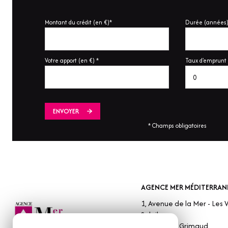
Montant du crédit (en €)*
Durée (années)
Votre apport (en €) *
Taux d'emprunt 
ENVOYER
* Champs obligatoires
AGENCE MER MÉDITERRAN
1, Avenue de la Mer - Les V
Soleil
83310
Port Grimaud