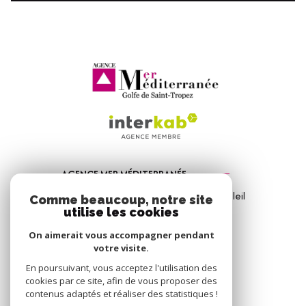
AGENCE MER MÉDITERRANÉE
1, Avenue de la Mer - Les Vitrines du Soleil
Comme beaucoup, notre site
83310
Port Grimaud
utilise les cookies
04 94 56 09 12
On aimerait vous accompagner pendant
votre visite.
info@amm-immobilier.com
En poursuivant, vous acceptez l'utilisation des
cookies par ce site, afin de vous proposer des
contenus adaptés et réaliser des statistiques !