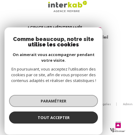
AGENCE MER MÉDITERRANÉE
1, Avenue de la Mer - Les Vitrines du Soleil
Comme beaucoup, notre site
83310
Port Grimaud
utilise les cookies
04 94 56 09 12
On aimerait vous accompagner pendant
votre visite.
info@amm-immobilier.com
En poursuivant, vous acceptez l'utilisation des
cookies par ce site, afin de vous proposer des
contenus adaptés et réaliser des statistiques !
© 2026 | Tous droits réservés
PARAMÉTRER
Nos honoraires
Nos partenaires
Mentions légales
Admin
Politique RGPD
Cookies
TOUT ACCEPTER
Agence Mer Méditerranée
Réalisé par :
Agence