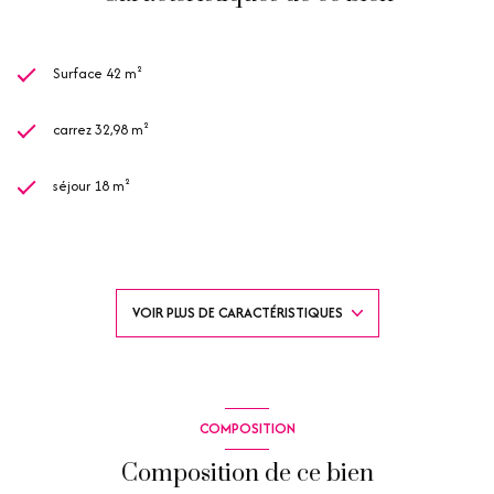
Surface 42 m²
carrez 32,98 m²
séjour 18 m²
1 chambre(s)
1 salle(s) d'eau
VOIR PLUS DE CARACTÉRISTIQUES
construit en 1990
kitchenette (équipée)
COMPOSITION
Chauffage autre : convecteur (electrique)
Composition de ce bien