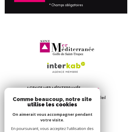
* Champs obligatoires
AGENCE MER MÉDITERRANÉE
1, Avenue de la Mer - Les Vitrines du Soleil
Comme beaucoup, notre site
83310
Port Grimaud
utilise les cookies
04 94 56 09 12
On aimerait vous accompagner pendant
votre visite.
info@amm-immobilier.com
En poursuivant, vous acceptez l'utilisation des