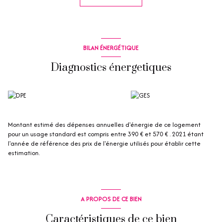
spacieuse et confortable, dispose d'une salle de douche avec toilettes
et d'un dressing, vous garantissant un espace de rangement optimal.
Pour votre sécurité une alarme a été installée. De plus, un grand garage
fermé en sous-sol vient compléter ce bien. Ne manquez pas cette
opportunité unique de vivre dans un appartement alliant modernité,
BILAN ÉNERGÉTIQUE
confort et sécurité.
Les informations sur les risques auxquels ce bien est exposé sont
Diagnostics énergetiques
disponibles sur le site Géorisques : www.georisques.gouv.fr
Les informations sur les risques auxquels ce bien est exposé sont
disponibles sur le site
Géorisques
Montant estimé des dépenses annuelles d'énergie de ce logement
pour un usage standard est compris entre 390 € et 570 € . 2021 étant
l'année de référence des prix de l'énergie utilisés pour établir cette
estimation.
A PROPOS DE CE BIEN
Caractéristiques de ce bien