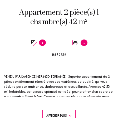
Appartement 2 pièce(s) 1
chambre(s) 42 m²
1
1
Réf
2532
VENDU PAR L'AGENCE MER MÉDITERRANÉE - Superbe appartement de 2
pièces entièrement rénové avec des matériaux de qualité, qui vous
séduira par son ambiance, chaleureuse et accueillante. Avec ses 42.53
m² habitables, cet espace optimisé est idéal pour profiter d’un cadre de
vie agréable. Situé à Port-Cogolin, dans une résidence sécurisée avec
piscine, cet appartement vous offre un véritable havre de paix. À votre
entrée, vous serez accueilli par une cuisine entièrement équipée qui
s'ouvre sur un salon lumineux. De là, accédez à une terrasse découverte
AFFICHER PLUS
de 9.85 m², où vous pourrez admirer une jolie vue sur le Port. La chambre,