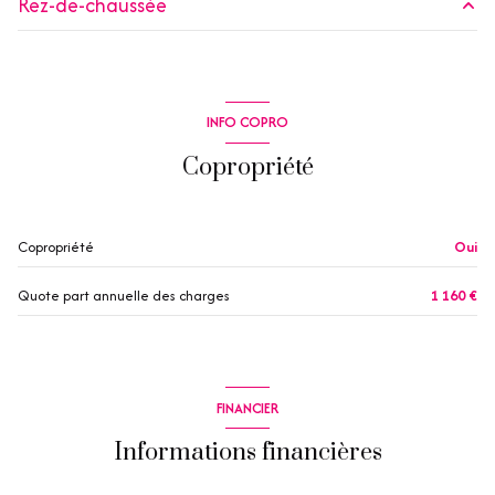
Rez-de-chaussée
2 étage(s)
cuisine
4.05 m²
terrasse
WC
1 m²
INFO COPRO
salle de bain
2.16 m²
loggia
Copropriété
salon/sejour
10.48 m²
quartier le phare
Placard
0.37 m²
Copropriété
Oui
Quote part annuelle des charges
1 160 €
FINANCIER
Informations financières