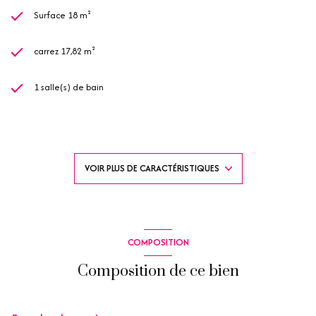
Surface 18 m²
carrez 17,82 m²
1 salle(s) de bain
construit en 1990
kitchenette (équipée)
VOIR PLUS DE CARACTÉRISTIQUES
Chauffage autre : convecteur (electrique)
2 côté(s) mitoyen(s)
COMPOSITION
1 niveau(x)
Composition de ce bien
1er étage