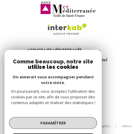
AGENCE MER MÉDITERRANÉE
1, Avenue de la Mer - Les Vitrines du Soleil
Comme beaucoup, notre site
83310
Port Grimaud
utilise les cookies
04 94 56 09 12
On aimerait vous accompagner pendant
votre visite.
info@amm-immobilier.com
En poursuivant, vous acceptez l'utilisation des
cookies par ce site, afin de vous proposer des
contenus adaptés et réaliser des statistiques !
© 2026 | Tous droits réservés
PARAMÉTRER
Nos honoraires
Nos partenaires
Mentions légales
Admin
Politique RGPD
Cookies