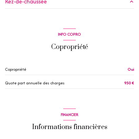
Rez-de-chaussée
2 côté(s) mitoyen(s)
entrée
5.18 m²
1 niveau(x)
salle d'eau
3.04 m²
INFO COPRO
salon/sejour
13.35 m²
1er étage
Copropriété
2 étage(s)
Copropriété
Oui
terrasse
Quote part annuelle des charges
950 €
quartier le phare
FINANCIER
Informations financières