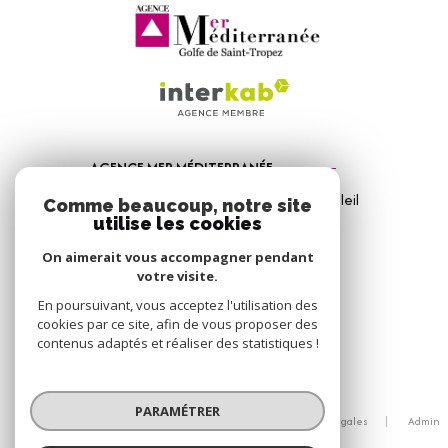
AGENCE MER MÉDITERRANÉE
1, Avenue de la Mer - Les Vitrines du Soleil
Comme beaucoup, notre site
83310
Port Grimaud
utilise les cookies
04 94 56 09 12
On aimerait vous accompagner pendant
votre visite.
info@amm-immobilier.com
En poursuivant, vous acceptez l'utilisation des
cookies par ce site, afin de vous proposer des
contenus adaptés et réaliser des statistiques !
© 2026 | Tous droits réservés
PARAMÉTRER
Nos honoraires
Nos partenaires
Mentions légales
Admin
Politique RGPD
Cookies