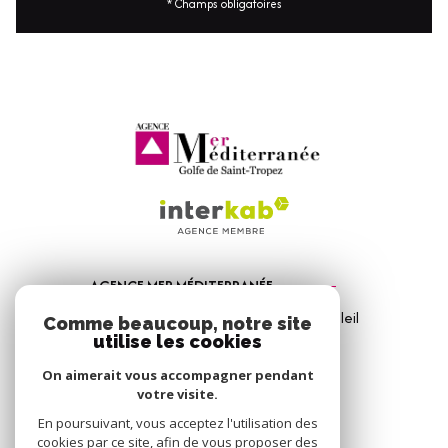
* Champs obligatoires
AGENCE MER MÉDITERRANÉE
1, Avenue de la Mer - Les Vitrines du Soleil
Comme beaucoup, notre site
83310
Port Grimaud
utilise les cookies
04 94 56 09 12
On aimerait vous accompagner pendant
votre visite.
info@amm-immobilier.com
En poursuivant, vous acceptez l'utilisation des
cookies par ce site, afin de vous proposer des