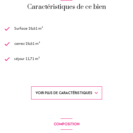
Caractéristiques de ce bien
Surface 26,61 m²
carrez 26,61 m²
séjour 11,71 m²
1 chambre(s)
1 salle(s) de bain
VOIR PLUS DE CARACTÉRISTIQUES
construit en 1990
kitchenette (équipée)
COMPOSITION