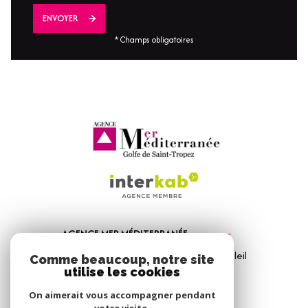
ENVOYER
* Champs obligatoires
AGENCE MER MÉDITERRANÉE
1, Avenue de la Mer - Les Vitrines du Soleil
Comme beaucoup, notre site
83310
Port Grimaud
utilise les cookies
04 94 56 09 12
On aimerait vous accompagner pendant