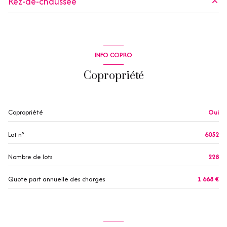
Rez-de-chaussée
1 côté(s) mitoyen(s)
cuisine
m²
1 niveau(x)
salon/sejour
18.88 m²
INFO COPRO
chambre
7.17 m²
1er étage
Copropriété
salle de bain
2.28 m²
2 étage(s)
terrasse
9.18 m²
Copropriété
Oui
vue Marina
Lot n°
6052
terrasse
Nombre de lots
228
Quote part annuelle des charges
1 668 €