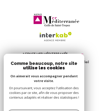
AGENCE MER MÉDITERRANÉE
1, Avenue de la Mer - Les Vitrines du Soleil
Comme beaucoup, notre site
83310
Port Grimaud
utilise les cookies
04 94 56 09 12
On aimerait vous accompagner pendant
votre visite.
info@amm-immobilier.com
En poursuivant, vous acceptez l'utilisation des
cookies par ce site, afin de vous proposer des
contenus adaptés et réaliser des statistiques !
© 2026 | Tous droits réservés