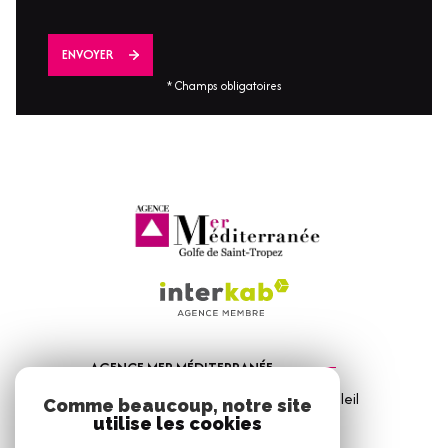
ENVOYER
* Champs obligatoires
AGENCE MER MÉDITERRANÉE
1, Avenue de la Mer - Les Vitrines du Soleil
Comme beaucoup, notre site
83310
Port Grimaud
utilise les cookies