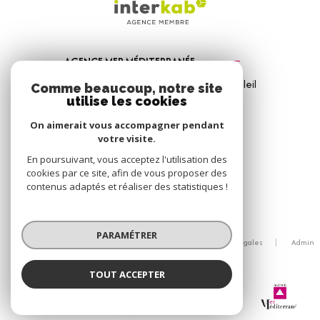
AGENCE MER MÉDITERRANÉE
1, Avenue de la Mer - Les Vitrines du Soleil
Comme beaucoup, notre site
83310
Port Grimaud
utilise les cookies
04 94 56 09 12
On aimerait vous accompagner pendant
votre visite.
info@amm-immobilier.com
En poursuivant, vous acceptez l'utilisation des
cookies par ce site, afin de vous proposer des
contenus adaptés et réaliser des statistiques !
© 2026 | Tous droits réservés
PARAMÉTRER
Nos honoraires
Nos partenaires
Mentions légales
Admin
Politique RGPD
Cookies
TOUT ACCEPTER
Agence Mer Méditerranée
Réalisé par :
Agence