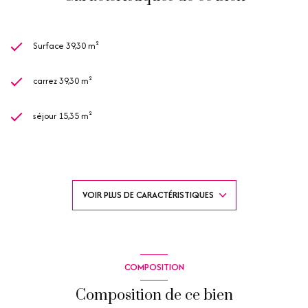
Surface 39,30 m²
carrez 39,30 m²
séjour 15,35 m²
2 chambre(s)
1 salle(s) de bain
VOIR PLUS DE CARACTÉRISTIQUES
1 salle(s) d'eau
construit en 1998
COMPOSITION
kitchenette (équipée)
Composition de ce bien