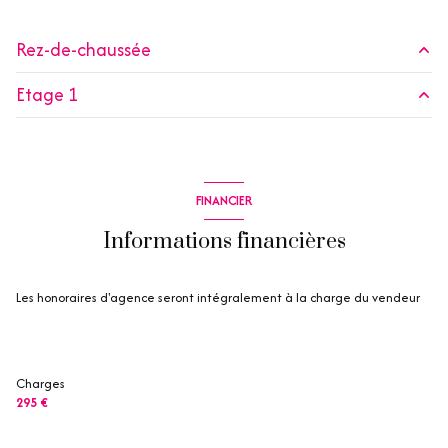
Chauffage individuel : air pulsé (climatisation)
Rez-de-chaussée
2 côté(s) mitoyen(s)
Etage 1
salon/sejour
15.79 m²
1 niveau(x)
Placard
0.25 m²
Placard
0.60 m²
entrée
3.48 m²
1 étage(s)
Dégagement
1.88 m²
FINANCIER
chambre
3.96 m²
chambre
8.21 m²
vue Mer
Informations financières
salle d'eau
2.06 m²
salle de bain
4.36 m²
balcon
Les honoraires d'agence seront intégralement à la charge du vendeur
terrasse
quartier Les Restanques
Charges
295 €