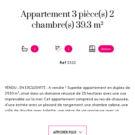
Appartement 3 pièce(s) 2
chambre(s) 39.3 m²
1
1
Balcon
Réf
2510
VENDU - EN EXCLUSIVITE - A vendre ! Superbe appartement en duplex de
39.30 m², situé dans un domaine sécurisé de 25 hectares avec une vue
imprenable sur la mer. Cet appartement comprend au rez-de-chaussée,
d'une entrée avec un placard de rangement, une chambre cabine, une
salle de douche avec toilette, une pièce de vie spacieuse avec un
espace cuisiné entièrement équipée et un séjour ouvrant sur une
terrasse couverte avec vue mer. Idéal pour accueillir famille ou amis. A
l'étage un couloir avec placard de rangement, une salle de bains avec
AFFICHER PLUS
toilette et une chambre avec un balcon privé offrant une magnifique