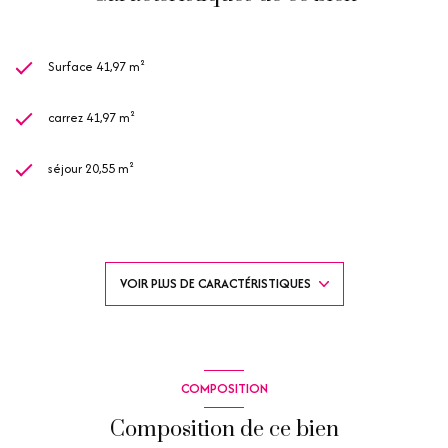
Surface 41,97 m²
carrez 41,97 m²
séjour 20,55 m²
2 chambre(s)
1 salle(s) de bain
VOIR PLUS DE CARACTÉRISTIQUES
1 salle(s) d'eau
construit en 1996
COMPOSITION
kitchenette (équipée)
Composition de ce bien