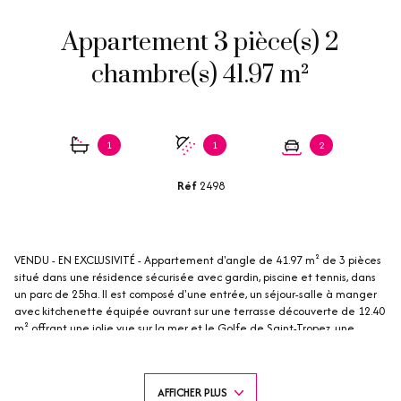
Appartement 3 pièce(s) 2
chambre(s) 41.97 m²
1
1
2
Réf
2498
VENDU - EN EXCLUSIVITÉ - Appartement d'angle de 41.97 m² de 3 pièces
situé dans une résidence sécurisée avec gardin, piscine et tennis, dans
un parc de 25ha. Il est composé d'une entrée, un séjour-salle à manger
avec kitchenette équipée ouvrant sur une terrasse découverte de 12.40
m² offrant une jolie vue sur la mer et le Golfe de Saint-Tropez, une
chambre et une chambre cabine, une salle de bains et une salle de
douche avec toilette. 2 emplacements de parking extérieurs. Accès
handicapé. Proche de toutes commodités et des plages. Restaurant et
AFFICHER PLUS
superette dans le domaine ouverte en saison.