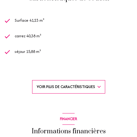
Surface 41,23 m²
carrez 40,38 m²
séjour 15,88 m²
2 chambre(s)
1 salle(s) de bain
VOIR PLUS DE CARACTÉRISTIQUES
1 salle(s) d'eau
construit en 1980
FINANCIER
kitchenette (équipée)
Informations financières