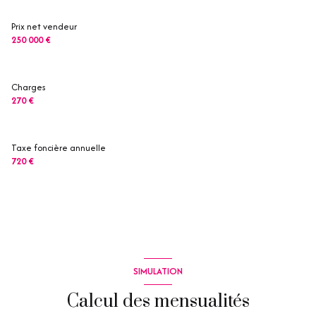
Chauffage autre : autre (climatisation)
Prix net vendeur
250 000 €
exposition Est
Charges
1 côté(s) mitoyen(s)
270 €
2 niveau(x)
Taxe foncière annuelle
720 €
1er étage
3 étage(s)
vue Mer
terrasse
SIMULATION
Calcul des mensualités
quartier Les Restanques