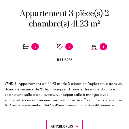
Appartement 3 pièce(s) 2
chambre(s) 41.23 m²
1
1
1
Réf
2426
VENDU - Appartement de 41.23 m² de 3 pièces en Duplex situé dans un
domaine sécurisé de 25 ha. Il comprend : une entrée, une chambre
cabine, une salle d'eau avec wc, un séjour-salle à manger avec
kitchenette ouvrant sur une terrasse couverte offrant une jolie vue mer,
à l'étage une chambre dotée d'une terrasse privative découverte
bénéficiant d'une vue mer, une salle de bains et toilettes. Placards de
rangements, Climatisation dans tout l'appartement. Parking privé
couvert situé à quelques mètres du logement. Exposition Est. Restaurant,
AFFICHER PLUS
épicerie, terrains multisport (volley, tennis...) une piscine à vagues et