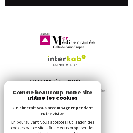
AGENCE MER MÉDITERRANÉE
1, Avenue de la Mer - Les Vitrines du Soleil
Comme beaucoup, notre site
83310
Port Grimaud
utilise les cookies
04 94 56 09 12
On aimerait vous accompagner pendant
votre visite.
info@amm-immobilier.com
En poursuivant, vous acceptez l'utilisation des
cookies par ce site, afin de vous proposer des