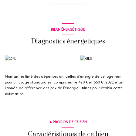
toboggans et une piscine chauffée pour profiter des baignades
pendant l'arrière-saison. A seulement 3 km de la plage de sable fin de
Port-Grimaud
BILAN ÉNERGÉTIQUE
Diagnostics énergetiques
Montant estimé des dépenses annuelles d'énergie de ce logement
pour un usage standard est compris entre 420 € et 650 € . 2021 étant
l'année de référence des prix de l'énergie utilisés pour établir cette
estimation.
A PROPOS DE CE BIEN
Caractéristiques de ce bien