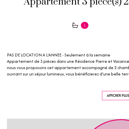
1
PAS DE LOCATION A L'ANNEE - Seulement à la semaine
Appartement de 3 pièces dans une Résidence Pierre et Vacances d
nous vous proposons cet appartement accompagné de 2 chambres,
ouvrant sur un séjour lumineux, vous bénéficierez d'une belle t
mer. Emplacement de parking. Lave linge dans l'appartement.
Les informations sur les risques auxquels ce bien est exposé sont 
AFFICHER PLU
www.georisques.gouv.fr