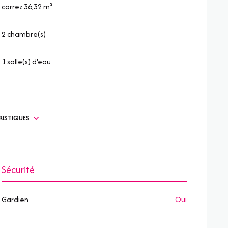
carrez 36,32 m²
2 chambre(s)
1 salle(s) d'eau
kitchenette (équipée)
exposition Est
RISTIQUES
vue Mer
Sécurité
quartier Les Restanques
Gardien
oui