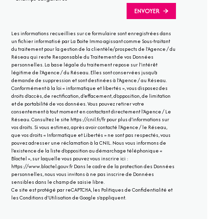
ENVOYER
Les informations recueillies sur ce formulaire sont enregistrées dans
un fichier informatisé par La Boite Immo agissant comme Sous-traitant
du traitement pour la gestion de la clientèle/prospects de l'Agence / du
Réseau qui reste Responsable du Traitement de vos Données
personnelles. La base légale du traitement repose sur l'intérêt
légitime de l'Agence / du Réseau. Elles sont conservées jusqu'à
demande de suppression et sont destinées à l'Agence / au Réseau.
Conformément à la loi « informatique et libertés », vous disposez des
droits d’accès, de rectification, d’effacement, d’opposition, de limitation
et de portabilité de vos données. Vous pouvez retirer votre
consentement à tout moment en contactant directement l’Agence / Le
Réseau. Consultez le site https://cnil.fr/fr pour plus d’informations sur
vos droits. Si vous estimez, après avoir contacté l'Agence / le Réseau,
que vos droits « Informatique et Libertés » ne sont pas respectés, vous
pouvez adresser une réclamation à la CNIL. Nous vous informons de
l’existence de la liste d'opposition au démarchage téléphonique «
Bloctel », sur laquelle vous pouvez vous inscrire ici :
https://www.bloctel.gouv.fr Dans le cadre de la protection des Données
personnelles, nous vous invitons à ne pas inscrire de Données
sensibles dans le champ de saisie libre.
Ce site est protégé par reCAPTCHA, les
Politiques de Confidentialité
et
les
Conditions d'Utilisation
de Google s'appliquent.