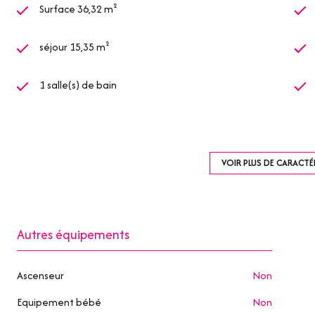
Surface 36,32 m²
séjour 15,35 m²
1 salle(s) de bain
construit en 1999
1 parking(s)
VOIR PLUS DE CARACTÉ
1 côté(s) mitoyen(s)
Autres équipements
terrasse
Ascenseur
non
Equipement bébé
non