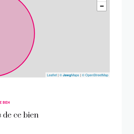
−
Leaflet
|
©
Maps
|
© OpenStreetMap
Jawg
E BIEN
s de ce bien