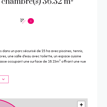
Appartement 3 pièce(s) 2 chambre(s) 36.32 m²
1
ans un parc sécurisé de 25 ha avec piscines, tennis,
 une salle d'eau avec toilette, un espace cuisine
errasse occupant une surface de 18.15m² offrant une vue
disponibles sur le site Géorisques :
S
+