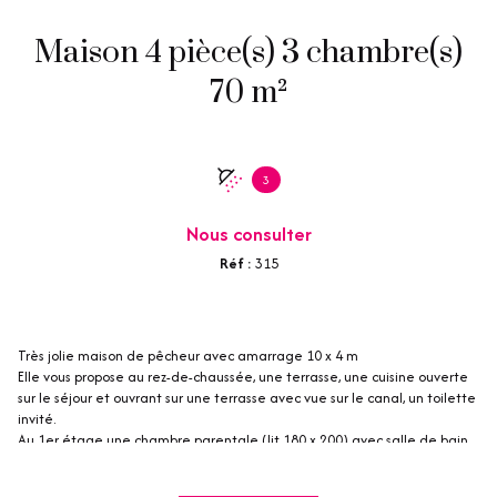
Maison 4 pièce(s) 3 chambre(s)
70 m²
3
Nous consulter
Réf :
315
Très jolie maison de pêcheur avec amarrage 10 x 4 m
Elle vous propose au rez-de-chaussée, une terrasse, une cuisine ouverte
sur le séjour et ouvrant sur une terrasse avec vue sur le canal, un toilette
invité.
Au 1er étage une chambre parentale (lit 180 x 200) avec salle de bain
et vue sur le canal, une chambre avec canapé lit (1 ou 2 places) une
salle d'eau, toilette séparés.