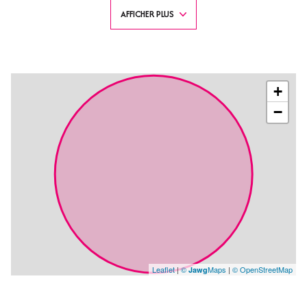
Au 2ème étage une chambre (lit 140 x 190) avec salle de douche,
AFFICHER PLUS
toilette séparés.
Proche de toutes commodités.
Place de parking. A 2 pas de la plage à pied. Exposition Sud Est.
Equipement: Lave linge, lave vaisselle , TV écran plat, four, micro-onde,
plaque 4 feux, réfrigérateur standard + freezer, cafetière, boulloire,
grille pain, aspiratuer, ustensils de cuisine, internet ...
+
PAS DE LOCATION A L'ANNEE - Seulement à la semaine
−
Leaflet
|
©
Maps
|
© OpenStreetMap
Jawg