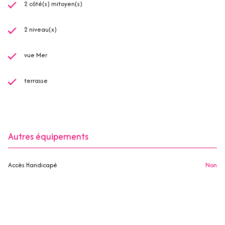
2 côté(s) mitoyen(s)
2 niveau(x)
vue Mer
terrasse
Autres équipements
Accès Handicapé
non