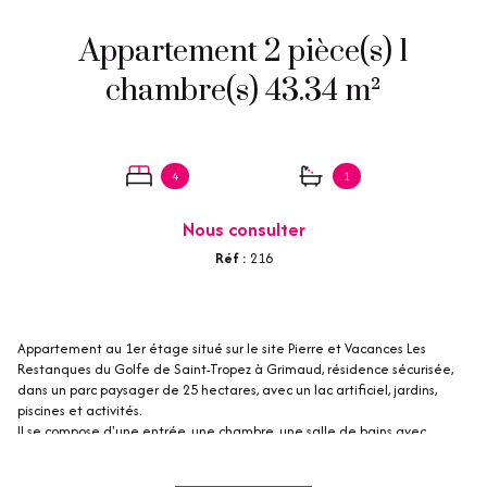
Appartement 2 pièce(s) 1
chambre(s) 43.34 m²
4
1
Nous consulter
Réf :
216
Appartement au 1er étage situé sur le site Pierre et Vacances Les
Restanques du Golfe de Saint-Tropez à Grimaud, résidence sécurisée,
dans un parc paysager de 25 hectares, avec un lac artificiel, jardins,
piscines et activités.
Il se compose d'une entrée, une chambre, une salle de bains avec
toilette, une kitchenette ouverte sur le séjour-salle à manger ouvrant
sur une terrasse avec une vue dégagée sur les collines. Cette