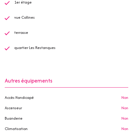
1er étage
vue Collines
terrasse
quartier Les Restanques
Autres équipements
Accès Handicapé
non
Ascenseur
non
Buanderie
non
Climatisation
non