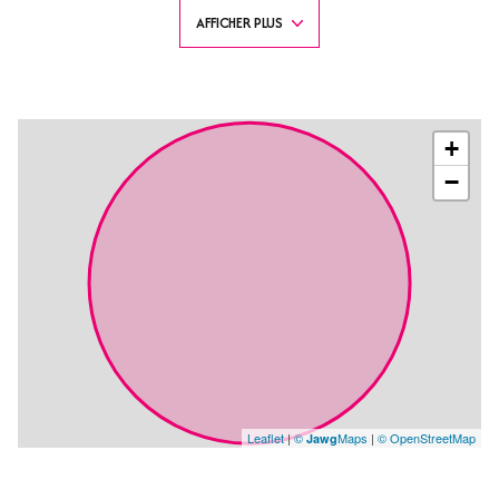
appartemment dispose d'une machine a laver. Climatisé
AFFICHER PLUS
Accès piscines, terrain de tennis.
Proche des plages et des commerces.
PAS DE LOCATION A L'ANNEE - Seulement à la semaine
Les informations sur les risques auxquels ce bien est exposé sont
disponibles sur le site Géorisques : www.georisques.gouv.fr
+
−
Leaflet
|
©
Maps
|
© OpenStreetMap
Jawg