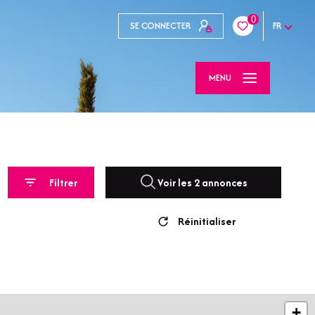
0
SE CONNECTER
FR
MENU
Filtrer
Voir les
2
annonces
Réinitialiser
+