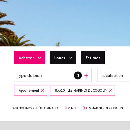
Acheter
Louer
Estimer
Type de bien
1
Localisation
De l'ancien
En saisonnier
De l'immo pro
Appartement
83310 - LES MARINES DE COGOLIN
AGENCE IMMOBILIÈRE GRIMAUD
VENTE
LES MARINES DE COGOLIN