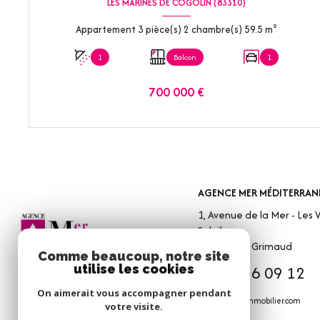
LES MARINES DE COGOLIN (83310)
Appartement 3 pièce(s) 2 chambre(s) 59.5 m²
1
Balcon
1
700 000 €
VOIR LE BIEN
AGENCE MER MÉDITERRAN
1, Avenue de la Mer - Les V
Soleil
83310
Port Grimaud
Comme beaucoup, notre site
04 94 56 09 12
utilise les cookies
On aimerait vous accompagner pendant
info@amm-immobilier.com
votre visite.