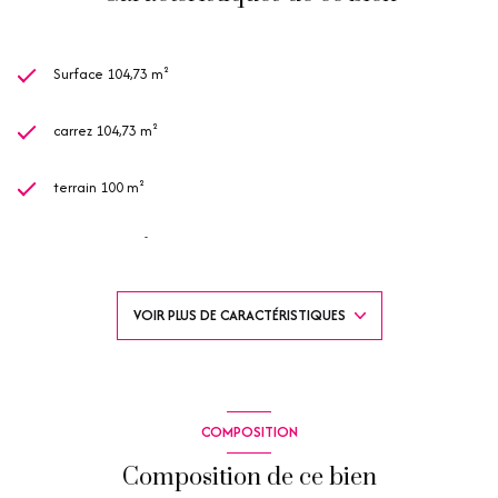
Surface 104,73 m²
carrez 104,73 m²
terrain 100 m²
séjour 35,50 m²
4 chambre(s)
VOIR PLUS DE CARACTÉRISTIQUES
1 salle(s) de bain
2 salle(s) d'eau
COMPOSITION
construit en 1998
Composition de ce bien