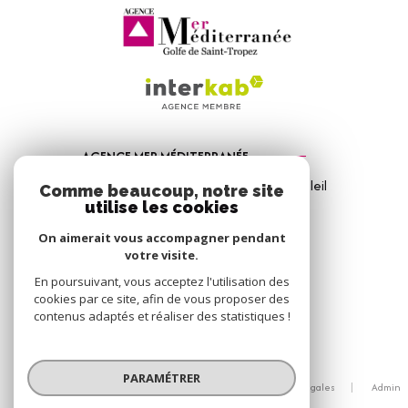
AGENCE MER MÉDITERRANÉE
1, Avenue de la Mer - Les Vitrines du Soleil
Comme beaucoup, notre site
83310
Port Grimaud
utilise les cookies
04 94 56 09 12
On aimerait vous accompagner pendant
votre visite.
info@amm-immobilier.com
En poursuivant, vous acceptez l'utilisation des
cookies par ce site, afin de vous proposer des
contenus adaptés et réaliser des statistiques !
© 2026 | Tous droits réservés
PARAMÉTRER
Nos honoraires
Nos partenaires
Mentions légales
Admin
Politique RGPD
Cookies