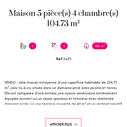
Maison 5 pièce(s) 4 chambre(s)
104.73 m²
1
2
100 m²
Réf
2439
VENDU - Jolie maison mitoyenne d'une superficie habitable de 104.73
m², sans vis-à-vis, située dans un domaine privé avec piscine et tennis.
Elle est composée d'une entrée, une cuisine américaine entièrement
équipée ouvrant sur un séjour spacieux et lumineux avec cheminée
donnant accès sur une terrasse couverte de 40 m² et un jardinet privatif
entièrement cloturé offrant une magnifique vue mer, un cellier, une
salle de douche avec toilette. A l'étage 4 chambres dont 2 avec accès
terrasse et vue mer, une salle de bains, une salle d'eau et un toilette
AFFICHER PLUS
séparé. Un garage.