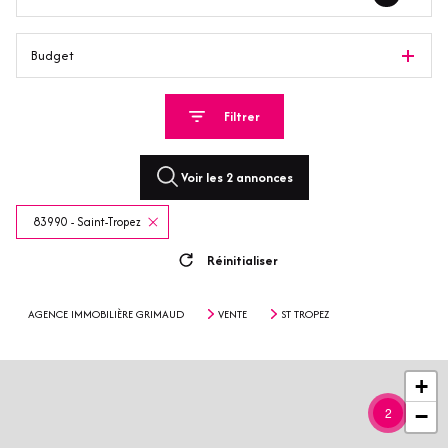
Budget
Filtrer
Voir les
2
annonces
83990 - Saint-Tropez
Réinitialiser
AGENCE IMMOBILIÈRE GRIMAUD
VENTE
ST TROPEZ
+
2
−