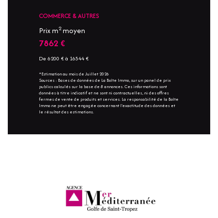
COMMERCE & AUTRES
2
Prix m
moyen
7862 €
De 6200 € à 16544 €
*Estimation au mois de Juillet 2026
Sources : Bases de données de La Boîte Immo, sur un panel de prix
publics calculés sur la base de 8 annonces. Ces informations sont
données à titre indicatif et ne sont ni contractuelles, ni des offres
fermes de vente de produits et services. La responsabilité de la Boîte
Immo ne peut être engagée concernant l'exactitude des données et
le résultat des estimations.