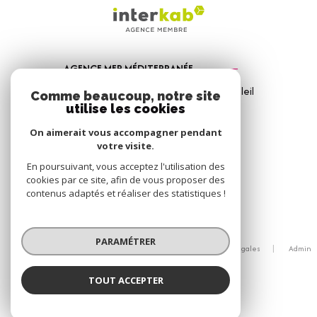
AGENCE MER MÉDITERRANÉE
1, Avenue de la Mer - Les Vitrines du Soleil
Comme beaucoup, notre site
83310
Port Grimaud
utilise les cookies
04 94 56 09 12
On aimerait vous accompagner pendant
votre visite.
info@amm-immobilier.com
En poursuivant, vous acceptez l'utilisation des
cookies par ce site, afin de vous proposer des
contenus adaptés et réaliser des statistiques !
© 2026 | Tous droits réservés
PARAMÉTRER
Nos honoraires
Nos partenaires
Mentions légales
Admin
Politique RGPD
Cookies
TOUT ACCEPTER
Réalisé par :