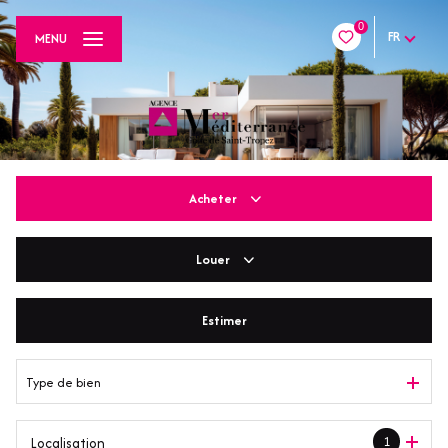
0
FR
MENU
Acheter
Louer
De l'ancien
De l'immo pro
Estimer
En saisonnier
Type de bien
1
Localisation