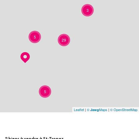
3
5
29
5
Leaflet
|
©
Maps
|
© OpenStreetMap
Jawg
2
biens à vendre à St-Tropez