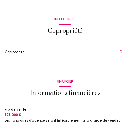
salon/sejour
29 m²
chambre
11.24 m²
INFO COPRO
chambre
10.69 m²
Copropriété
salle de bain
2.39 m²
WC
1.24 m²
Copropriété
Oui
terrasse
6.67 m²
Dégagement
2.46 m²
FINANCIER
Informations financières
Prix de vente
535 000 €
Les honoraires d'agence seront intégralement à la charge du vendeur