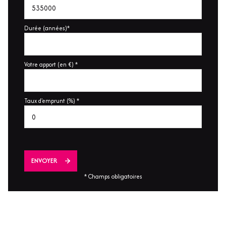
Durée (années)*
Votre apport (en €) *
Taux d'emprunt (%) *
ENVOYER
* Champs obligatoires