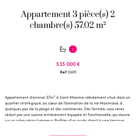
Appartement 3 pièce(s) 2
chambre(s) 57.02 m²
1
535 000 €
Réf
2609
Appartement d'environ 57m² à Saint-Maxime, idéalement situé dans un
quartier stratégique, au cœur de l’animation de la vie Maximoise, à
quelques pas de la plage et des commerces. Dès l’entrée, vous serez
séduit par une cuisine entièrement équipée et fonctionnelle, qui s’ouvre
sur un salon-séjour lumineux. Profitez d’un accès direct à une terrasse
ensoleillée, orientée plein sud, où vous pourrez savourer une vue sur la
mer Méditerranée. L’appartement comprend également deux chambres