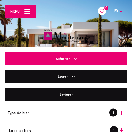
0
FR
MENU
Acheter
Louer
De l'ancien
De l'immo pro
Estimer
En saisonnier
Type de bien
1
1
Localisation