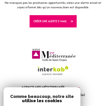
Ne manquez pas les prochaines opportunités, créez une alerte email et
soyez informé dès qu'un nouveau bien est disponible.
CRÉER UNE ALERTE E-MAIL
AGENCE MER MÉDITERRANÉE
1, Avenue de la Mer - Les Vitrines du Soleil
Comme beaucoup, notre site
83310
Port Grimaud
utilise les cookies