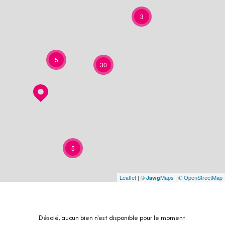
3
5
30
5
Leaflet
|
©
Maps
|
© OpenStreetMap
Jawg
Désolé, aucun bien n'est disponible pour le moment.