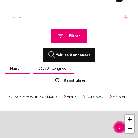
Budget
Filtrer
Voir les
0
annonces
Maison
83570 - Cotignac
Réinitialiser
AGENCE IMMOBILIÈRE GRIMAUD
VENTE
COTIGNAC
MAISON
+
2
−