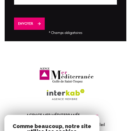
ENVOYER
* Champs obligatoires
AGENCE MER MÉDITERRANÉE
1, Avenue de la Mer - Les Vitrines du Soleil
Comme beaucoup, notre site
83310
Port Grimaud