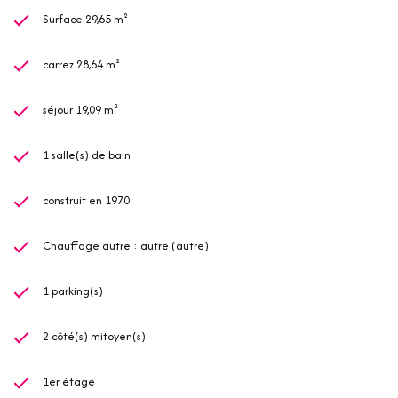
Surface 29,65 m²
carrez 28,64 m²
séjour 19,09 m²
1 salle(s) de bain
construit en 1970
Chauffage autre : autre (autre)
1 parking(s)
2 côté(s) mitoyen(s)
1er étage