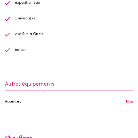
exposition Sud
1 niveau(x)
vue Sur la Giscle
balcon
Autres équipements
Ascenseur
non
Chauffage