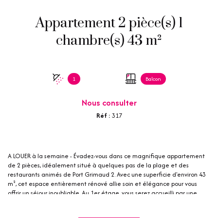
Appartement 2 pièce(s) 1
chambre(s) 43 m²
1
Balcon
Nous consulter
Réf :
317
A LOUER à la semaine - Évadez-vous dans ce magnifique appartement
de 2 pièces, idéalement situé à quelques pas de la plage et des
restaurants animés de Port Grimaud 2. Avec une superficie d'environ 43
m², cet espace entièrement rénové allie soin et élégance pour vous
offrir un séjour inoubliable. Au 1er étage, vous serez accueilli par une
ambiance chaleureuse. La cuisine moderne, entièrement équipée,
s'ouvre sur un salon/séjour lumineux, parfait pour des moments de