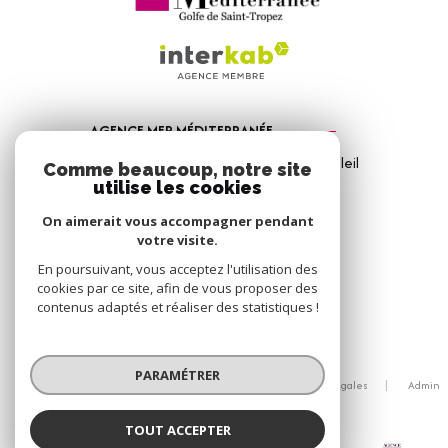
AGENCE MER MÉDITERRANÉE
1, Avenue de la Mer - Les Vitrines du Soleil
Comme beaucoup, notre site
83310
Port Grimaud
utilise les cookies
04 94 56 09 12
On aimerait vous accompagner pendant
votre visite.
info@amm-immobilier.com
En poursuivant, vous acceptez l'utilisation des
cookies par ce site, afin de vous proposer des
contenus adaptés et réaliser des statistiques !
© 2026 | Tous droits réservés
PARAMÉTRER
Nos honoraires
Nos partenaires
Mentions légales
Admin
Politique RGPD
Cookies
TOUT ACCEPTER